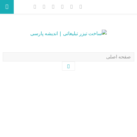
ساخت تیزر تبلیغاتی آب معدنی
پرسیکا | نمونه تیزر تلویزیونی
معرفی محصول